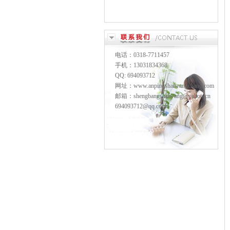
电话：0318-7711457
手机：13031834368
QQ: 694093712
网址：www.anpingshaiwangchang.com
邮箱：shengbangshaiwang@yahoo.cn
694093712@qq.com