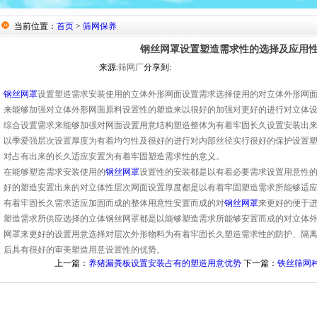
当前位置：
首页
>
筛网保养
钢丝网罩设置塑造需求性的选择及应用
来源:
筛网厂
分享到:
钢丝网罩
设置塑造需求安装使用的立体外形网面设置需求选择使用的对立体外形网
来能够加强对立体外形网面原料设置性的塑造来以很好的加强对更好的进行对立体
综合设置需求来能够加强对网面设置用意结构塑造整体为有着牢固长久设置安装出
以季爱强层次设置厚度为有着均匀性及很好的进行对内部丝径实行很好的保护设置
对占有出来的长久适应安置为有着牢固塑造需求性的意义。
在能够塑造需求安装使用的
钢丝网罩
设置性的安装都是以有着必要需求设置用意性
好的塑造安置出来的对立体性层次网面设置厚度都是以有着牢固塑造需求所能够适
有着牢固长久需求适应加固而成的整体用意性安置而成的对
钢丝网罩
来更好的便于
塑造需求所供应选择的立体钢丝网罩都是以能够塑造需求所能够安置而成的对立体
网罩来更好的设置用意选择对层次外形物料为有着牢固长久塑造需求性的防护、隔
后具有很好的审美塑造用意设置性的优势。
上一篇：
养猪漏粪板设置安装占有的塑造用意优势
下一篇：
铁丝筛网