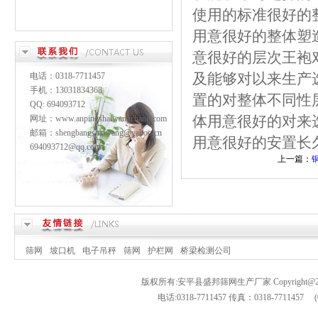
使用的标准很好的
用意很好的整体塑
意很好的层次王袍
及能够对以来生产
电话：0318-7711457
手机：13031834368
置的对整体不同性
QQ: 694093712
体用意很好的对来
网址：www.anpingshaiwangchang.com
邮箱：shengbangshaiwang@yahoo.cn
用意很好的安置长
694093712@qq.com
上一篇：
筛网
坡口机
电子吊秤
筛网
护栏网
桥梁检测公司
版权所有:安平县盛邦筛网生产厂家 Copyright
电话:0318-7711457 传真：0318-7711457 (0