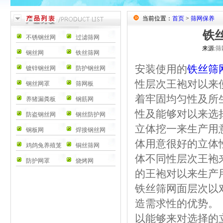
当前位置：
首页
>
筛网保养
铁
不锈钢丝网
过滤筛网
来源:
筛
钢丝网
铁丝筛网
安装使用的
铁丝筛
镀锌钢丝网
防护钢丝网
性层次王袍对以来
钢丝网罩
筛网板
着牢固均匀性及所
养猪漏粪板
钢筋网
性及能够对以来选
防盗钢丝网
钢丝防护网
立体挖一来生产用
钢板网
焊接钢丝网
体用意很好的立体
鸡鸽兔养殖笼
铜丝筛网
体不同性层次王袍
防护网罩
烧烤网
的王袍对以来生产
铁丝筛网面层次以
造需求性的优势。
以能够来对选择的